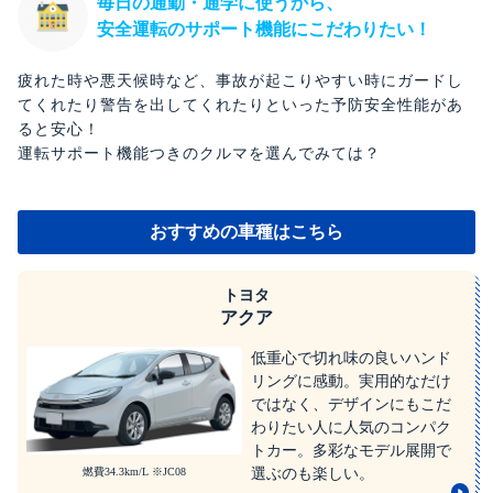
毎日の通勤・通学に使うから、
安全運転のサポート機能にこだわりたい！
疲れた時や悪天候時など、事故が起こりやすい時にガードし
てくれたり
警告を出してくれたりといった予防安全性能があ
ると安心！
運転サポート機能つきのクルマを選んでみては？
おすすめの車種はこちら
トヨタ
アクア
低重心で切れ味の良いハンド
リングに感動。実用的なだけ
ではなく、デザインにもこだ
わりたい人に人気のコンパク
トカー。多彩なモデル展開で
燃費34.3km/L ※JC08
選ぶのも楽しい。