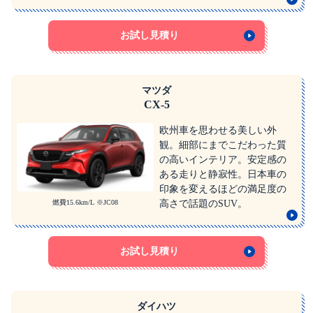
お試し見積り
マツダ
CX-5
欧州車を思わせる美しい外
観。細部にまでこだわった質
の高いインテリア。安定感の
ある走りと静寂性。日本車の
印象を変えるほどの満足度の
燃費15.6km/L ※JC08
高さで話題のSUV。
お試し見積り
ダイハツ