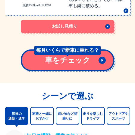
燃費23.8km/L ※JC08
車も楽に積める。
お試し見積り
毎月いくらで
新車に乗れる？
車をチェック
シーンで選ぶ
毎日の
家族と一緒に
買い物など
街
走りを楽しむ
アウトドアや
通勤・通学
おでかけ
乗りに
ドライブ
スポーツ