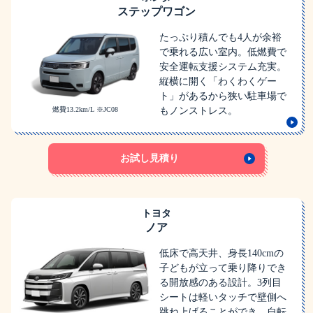
ステップワゴン
たっぷり積んでも4人が余裕
で乗れる広い室内。低燃費で
安全運転支援システム充実。
縦横に開く「わくわくゲー
ト」があるから狭い駐車場で
燃費13.2km/L ※JC08
もノンストレス。
お試し見積り
トヨタ
ノア
低床で高天井、身長140cmの
子どもが立って乗り降りでき
る開放感のある設計。3列目
シートは軽いタッチで壁側へ
跳ね上げることができ、自転