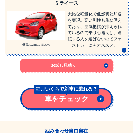
ミライース
大幅な軽量化で低燃費と加速
を実現。高い剛性も兼ね備え
ており、空気抵抗が抑えられ
ているので乗り心地良し。運
転する人を選ばないのでファ
燃費35.2km/L ※JC08
ーストカーにもオススメ。
お試し見積り
毎月いくらで
新車に乗れる？
車をチェック
組み合わせ自由自在