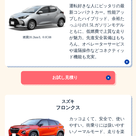
運転好きな人にピッタリの最
新コンパクトカー。性能アッ
プしたハイブリッド、余裕た
っぷりの1.5Lガソリンモデル
ともに、低燃費で上質な走り
燃費20.2km/L ※JC08
が魅力。先進安全装備はもち
ろん、オペレーターサービス
や遠隔操作などコネクティッ
ド機能も充実。
お試し見積り
スズキ
フロンクス
カッコよくて、安全で、使い
やすい。街乗りには扱いやす
いノーマルモード、走りを楽