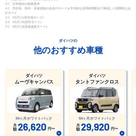
※1 日本独自の検査基準
※2 市街地、郊外、高速道路の各走行モードを平均的な使用時間配分で構成した国際的な走
行モード
※3 WLTC-L(市街地モード)
※4 WLTC-M(郊外モード)
※5 WLTC-H(高速道路モード)
ダイハツの
他のおすすめ車種
ダイハツ
ダイハツ
ムーヴキャンバス
タントファンクロス
84ヶ月ホワイトパック
84ヶ月ホワイトパック
26,620
29,920
月
月
円〜
円〜
額
額