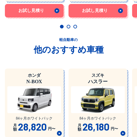
お試し見積り
お試し見積り
軽自動車の
他のおすすめ車種
ホンダ
スズキ
N-BOX
ハスラー
84ヶ月ホワイトパック
84ヶ月ホワイトパック
28,820
26,180
月
月
円〜
円〜
額
額