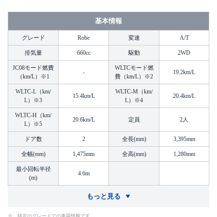
基本情報
グレード
Robe
変速
A/T
排気量
660cc
駆動
2WD
JC08モード燃費
WLTCモード燃
-
19.2km/L
（km/L）※1
費（km/L）※2
WLTC-L（km/
WLTC-M（km/
15.4km/L
20.4km/L
L）※3
L）※4
WLTC-H（km/
20.6km/L
定員
2人
L）※5
ドア数
2
全長(mm)
3,395mm
全幅(mm)
1,475mm
全高(mm)
1,280mm
最小回転半径
4.6m
(m)
もっと見る
※ 特定のグレードでの車両情報です。