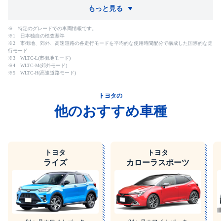
もっと見る
※ 特定のグレードでの車両情報です。
※1 日本独自の検査基準
※2 市街地、郊外、高速道路の各走行モードを平均的な使用時間配分で構成した国際的な走
行モード
※3 WLTC-L(市街地モード)
※4 WLTC-M(郊外モード)
※5 WLTC-H(高速道路モード)
トヨタの
他のおすすめ車種
トヨタ
トヨタ
ライズ
カローラスポーツ