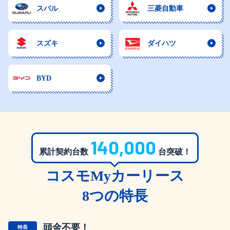
スバル
三菱自動車
スズキ
ダイハツ
BYD
140,000
累計契約台数
台突破！
コスモMyカーリース
8つの特長
頭金不要！
特長