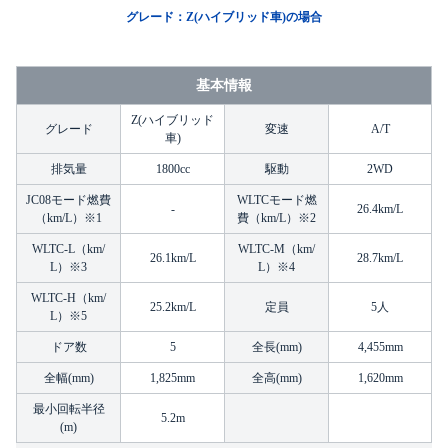
グレード：Z(ハイブリッド車)の場合
基本情報
Z(ハイブリッド
グレード
変速
A/T
車)
排気量
1800cc
駆動
2WD
JC08モード燃費
WLTCモード燃
-
26.4km/L
（km/L）※1
費（km/L）※2
WLTC-L（km/
WLTC-M（km/
26.1km/L
28.7km/L
L）※3
L）※4
WLTC-H（km/
25.2km/L
定員
5人
L）※5
ドア数
5
全長(mm)
4,455mm
全幅(mm)
1,825mm
全高(mm)
1,620mm
最小回転半径
5.2m
(m)