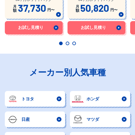
37,730
50,820
月
月
円〜
円〜
額
額
お試し見積り
お試し見積り
メーカー別人気車種
トヨタ
ホンダ
日産
マツダ