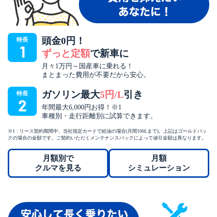
頭金0円！
特長
1
ずっと定額
で新車に
月々1万円～国産車に乗れる！
まとまった費用が不要だから安心。
ガソリン最大
5円/L
引き
特長
2
年間最大6,000円お得！※1
車種別・走行距離別に試算できます。
※1 : リース契約期間中、当社指定カードで給油の場合(月間100Lまで)。上記はゴールドパッ
クの場合の金額です。ご契約いただくメンテナンスパックによって値引金額は異なります。
月額別で
月額
クルマを見る
シミュレーション