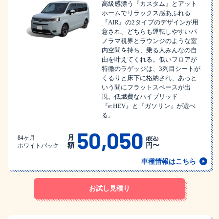
高級感漂う『カスタム』とアット
ホームでリラックス感あふれる
『AIR』の2タイプのデザインが用
意され、どちらも運転しやすいパ
ノラマ視界とラウンジのような室
内空間を持ち、乗る人みんなの自
由を叶えてくれる。低いフロアが
特徴のラゲッジは、3列目シートが
くるりと床下に格納され、あっと
いう間にフラットスペースが出
現。低燃費なハイブリッド
『e:HEV』と『ガソリン』が選べ
る。
50,050
月
84ヶ月
(税込)
額
円〜
ホワイトパック
車種情報はこちら
お試し見積り