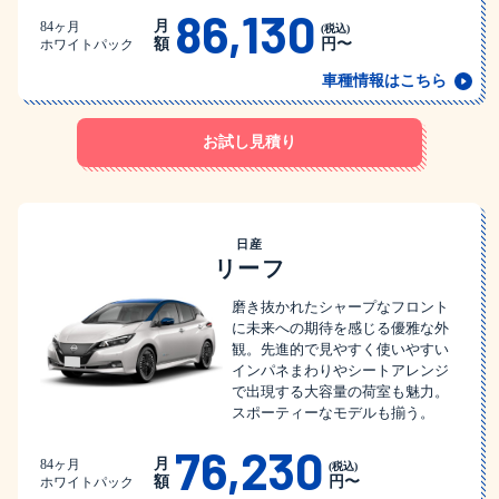
86,130
月
84ヶ月
(税込)
額
円〜
ホワイトパック
車種情報はこちら
お試し見積り
日産
リーフ
磨き抜かれたシャープなフロント
に未来への期待を感じる優雅な外
観。先進的で見やすく使いやすい
インパネまわりやシートアレンジ
で出現する大容量の荷室も魅力。
スポーティーなモデルも揃う。
76,230
月
84ヶ月
(税込)
額
円〜
ホワイトパック