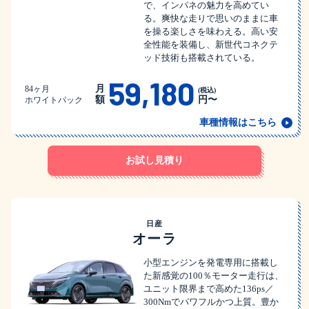
で、インパネの魅力を高めてい
る。爽快な走りで思いのままに車
を操る楽しさを味わえる。高い安
全性能を装備し、新世代コネクテ
ッド技術も搭載されている。
59,180
月
84ヶ月
(税込)
額
円〜
ホワイトパック
車種情報はこちら
お試し見積り
日産
オーラ
小型エンジンを発電専用に搭載し
た新感覚の100％モーター走行は、
ユニット限界まで高めた136ps／
300Nmでパワフルかつ上質。豊か