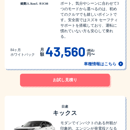
ポート。気分やシーンに合わせて3
燃費21.3km/L ※JC08
つのモードから選べるのは、初め
てのクルマでも嬉しいポイントで
す。安全面ではスズキ セーフティ
サポートを搭載しており、運転に
慣れていない方も安心して乗れ
る。
43,560
月
84ヶ月
(税込)
額
円〜
ホワイトパック
車種情報はこちら
お試し見積り
日産
キックス
モダンでインパクトのある外観が
印象的。エンジンが発電役となる