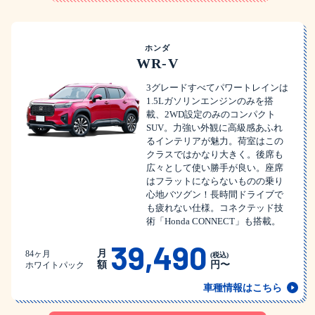
ホンダ
WR-V
3グレードすべてパワートレインは
1.5Lガソリンエンジンのみを搭
載、2WD設定のみのコンパクト
SUV。力強い外観に高級感あふれ
るインテリアが魅力。荷室はこの
クラスではかなり大きく。後席も
広々として使い勝手が良い。座席
はフラットにならないものの乗り
心地バツグン！長時間ドライブで
も疲れない仕様。コネクテッド技
術「Honda CONNECT」も搭載。
39,490
月
84ヶ月
(税込)
額
円〜
ホワイトパック
車種情報はこちら