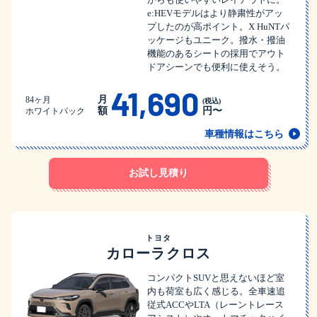
e:HEVモデルはより静粛性がアッ
プしたのが高ポイント。X HuNTパ
ッケージもユニーク。撥水・撥油
機能のあるシートの採用でアウト
ドアシーンでも便利に使えそう。
41,690
月
84ヶ月
(税込)
額
円〜
ホワイトパック
車種情報はこちら
お試し見積り
トヨタ
カローラクロス
コンパクトSUVと思えないほど室
内も荷室も広く感じる。全車速追
従式ACCやLTA（レーントレース