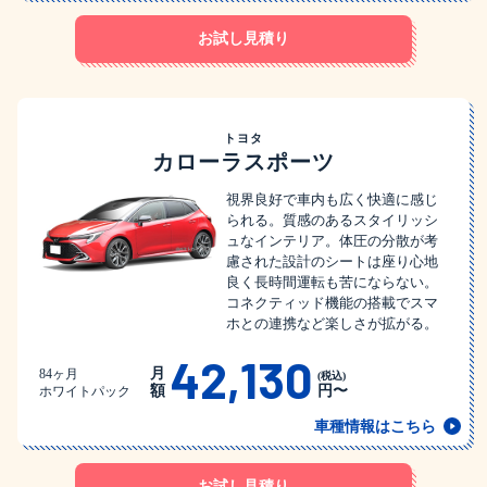
お試し見積り
トヨタ
カローラスポーツ
視界良好で車内も広く快適に感じ
られる。質感のあるスタイリッシ
ュなインテリア。体圧の分散が考
慮された設計のシートは座り心地
良く長時間運転も苦にならない。
コネクティッド機能の搭載でスマ
ホとの連携など楽しさが拡がる。
42,130
月
84ヶ月
(税込)
額
円〜
ホワイトパック
車種情報はこちら
お試し見積り