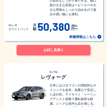
の役目もしっかり果たせる。開口
部の大きな荷室はベビーカーや大
きな荷物もしっかり詰めるので遠
出や買い物にも便利。
50,380
月
84ヶ月
(税込)
額
円〜
ホワイトパック
車種情報はこちら
お試し見積り
スバル
レヴォーグ
日本におけるワゴンの理想的なサ
イジングを追求。低重心で安定し
た走行性。アイサイト・ツーリン
グアシスト搭載で運転負荷を軽
減。シックな室内も品を感じる。