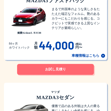
MAZDA3ファストバック
まるで外国車のような美しさをた
たえた端正なフォルム。艶のある
カラーにもこだわりを感じる。コ
クピットで実感できる上質なイン
テリアが素晴らしい。
燃費16.6km/L ※JC08
44,000
月
84ヶ月
(税込)
額
円〜
ホワイトパック
車種情報はこちら
お試し見積り
マツダ
MAZDA3セダン
優雅で品のある外観は大人の乗る
車にふさわしい余裕を感じる。ゆ