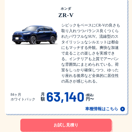
ホンダ
ZR-V
シビックをベースにCR-Vの良さも
取り入れつつバランス良くつくら
れたパワフルなSUV。流線型のス
タイリッシュなシルエットは都会
にもマッチする外観。爽快な加速
で走ることの楽しさを実感でき
る。インテリアも上質でアーバン
な雰囲気にまとめられている。荷
室をしっかり確保しつつ、ゆった
り座れる後席など全体的に居住性
の高さが感じられる。
63,140
月
84ヶ月
(税込)
額
円〜
ホワイトパック
車種情報はこちら
お試し見積り