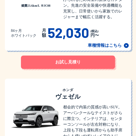
ン。先進の安全装備や快適機能も
燃費23.6km/L ※JC08
充実し、日常使いから家族でのレ
ジャーまで幅広く活躍する。
52,030
月
84ヶ月
(税込)
額
円〜
ホワイトパック
車種情報はこちら
お試し見積り
ホンダ
ヴェゼル
都会的で内装の質感が高いSUV。
アーバンクールなテイストがさら
に際立つ。インテリアは、センタ
ーコンソールが左右対称になり、
上段も下段も運転席からも助手席
からも使いやすいレイアウトに。