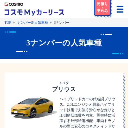
TOP
ナンバー別人気車種
3ナンバー
3ナンバーの人気車種
トヨタ
プリウス
ハイブリッドカーの代名詞プリウ
ス。2.0Lエンジンと最新ハイブリ
ッド技術で力強く滑らかな走りと
圧倒的低燃費を両立。災害時に活
躍する外部給電機能、車両トラブ
ルの際に安心のコネクティッドサ