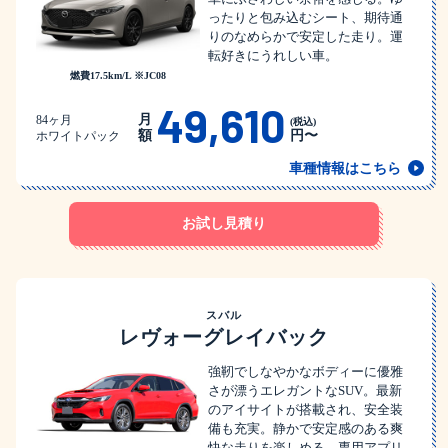
ったりと包み込むシート、期待通
りのなめらかで安定した走り。運
転好きにうれしい車。
燃費17.5km/L ※JC08
49,610
月
84ヶ月
(税込)
額
円〜
ホワイトパック
車種情報はこちら
お試し見積り
スバル
レヴォーグレイバック
強靭でしなやかなボディーに優雅
さが漂うエレガントなSUV。最新
のアイサイトが搭載され、安全装
備も充実。静かで安定感のある爽
快な走りを楽しめる。専用アプリ