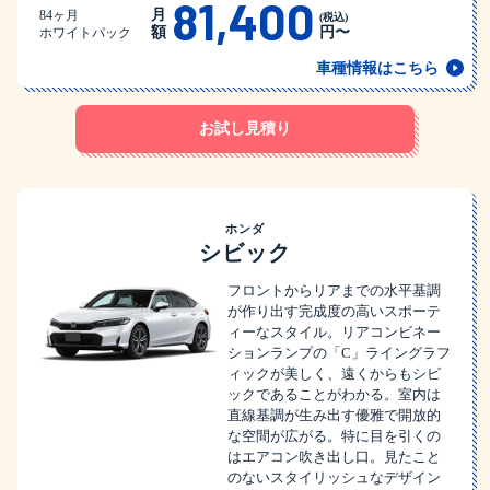
81,400
月
84ヶ月
(税込)
額
円〜
ホワイトパック
車種情報はこちら
お試し見積り
ホンダ
シビック
フロントからリアまでの水平基調
が作り出す完成度の高いスポーテ
ィーなスタイル。リアコンビネー
ションランプの「C」ライングラフ
ィックが美しく、遠くからもシビ
ックであることがわかる。室内は
直線基調が生み出す優雅で開放的
な空間が広がる。特に目を引くの
はエアコン吹き出し口。見たこと
のないスタイリッシュなデザイン