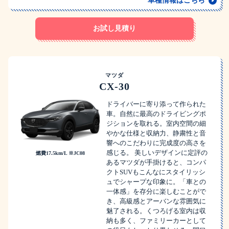
車種情報はこちら
お試し見積り
マツダ
CX-30
ドライバーに寄り添って作られた
車。自然に最高のドライビングポ
ジションを取れる。室内空間の細
やかな仕様と収納力、静粛性と音
響へのこだわりに完成度の高さを
感じる。 美しいデザインに定評の
燃費17.5km/L ※JC08
あるマツダが手掛けると、コンパ
クトSUVもこんなにスタイリッシ
ュでシャープな印象に。「車との
一体感」を存分に楽しむことがで
き、高級感とアーバンな雰囲気に
魅了される。くつろげる室内は収
納も多く、ファミリーカーとして