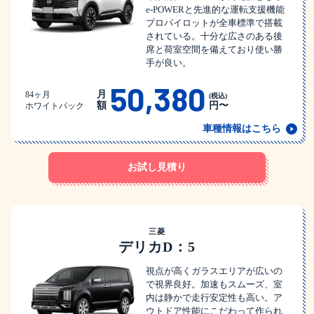
e-POWERと先進的な運転支援機能
プロパイロットが全車標準で搭載
されている。十分な広さのある後
席と荷室空間を備えており使い勝
手が良い。
50,380
月
84ヶ月
(税込)
額
円〜
ホワイトパック
車種情報はこちら
お試し見積り
三菱
デリカD：5
視点が高くガラスエリアが広いの
で視界良好。加速もスムーズ、室
内は静かで走行安定性も高い。ア
ウトドア性能にこだわって作られ