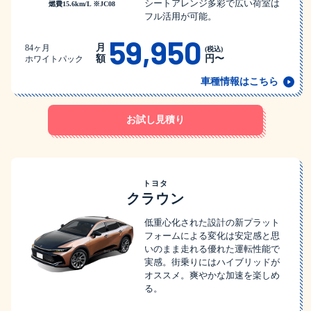
シートアレンジ多彩で広い荷室は
燃費15.6km/L ※JC08
フル活用が可能。
59,950
月
84ヶ月
(税込)
額
円〜
ホワイトパック
車種情報はこちら
お試し見積り
トヨタ
クラウン
低重心化された設計の新プラット
フォームによる変化は安定感と思
いのまま走れる優れた運転性能で
実感。街乗りにはハイブリッドが
オススメ。爽やかな加速を楽しめ
る。