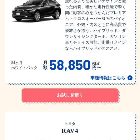
流れるような美しいデザインと凝
った内装、確かな走行性能で瞬く
間に顧客の心をつかんだプレミア
ム・クロスオーバーSUVのパイオ
ニア。外観・内装ともに高品質で
優雅さが漂う。ハイブリッド、ダ
ウンサイジングターボ、ガソリン
車とチョイス可能。街乗りメイン
ならハイブリッドがオススメ。
58,850
月
84ヶ月
(税込)
額
円〜
ホワイトパック
車種情報はこちら
お試し見積り
トヨタ
RAV4