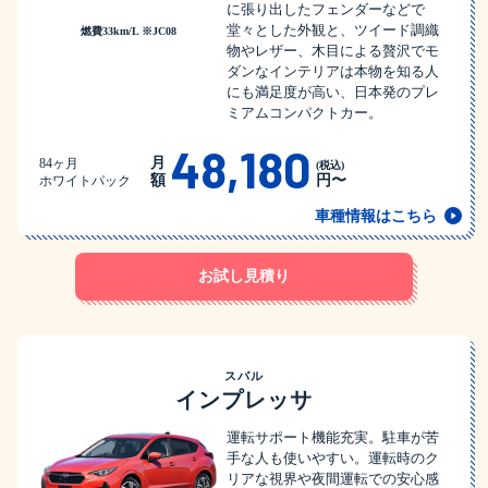
に張り出したフェンダーなどで
堂々とした外観と、ツイード調織
燃費33km/L ※JC08
物やレザー、木目による贅沢でモ
ダンなインテリアは本物を知る人
にも満足度が高い、日本発のプレ
ミアムコンパクトカー。
48,180
月
84ヶ月
(税込)
額
円〜
ホワイトパック
車種情報はこちら
お試し見積り
スバル
インプレッサ
運転サポート機能充実。駐車が苦
手な人も使いやすい。運転時のク
リアな視界や夜間運転での安心感