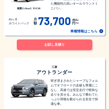
た機能性の高いオールラウンドミ
ニバン。
燃費13.6km/L ※JC08
73,700
月
84ヶ月
(税込)
額
円〜
ホワイトパック
車種情報はこちら
お試し見積り
三菱
アウトランダー
研ぎ澄まされたシャープなフォル
ムでオフロードの走破も華麗にこ
なし、高速では安定走行で軽快な
走りを見せる。みんなで乗れてた
っぷり荷物を載せられる安全で快
適な車。