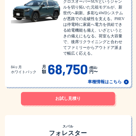
クロスオーバーSUVというジャン
ルを切り拓いた元祖モデルが、新
世代へ刷新。多彩な4WDシステム
が悪路での走破性を支える。PHEV
は停電時に家庭へ電力を供給でき
る給電機能も備え、いざというと
きの備えにもなる。荷室も大容量
で、後席リクライニングと合わせ
てファミリーからアウトドア派ま
で幅広く応える。
68,750
月
84ヶ月
(税込)
額
円〜
ホワイトパック
車種情報はこちら
お試し見積り
スバル
フォレスター