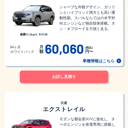
シャープな外観デザイン。ガソリ
ンとハイブリッド両方とも高い運
動性能。スバルならではの水平対
向エンジンなど独自技術搭載。オ
ン・オフロードを力強く走る。
燃費15.5km/L ※JC08
60,060
月
84ヶ月
(税込)
額
円〜
ホワイトパック
車種情報はこちら
お試し見積り
日産
エクストレイル
モダンな都会派SUVに進化し、タ
ーボエンジンを発電専用に搭載し