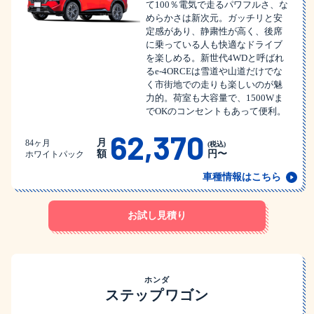
て100％電気で走るパワフルさ、な
めらかさは新次元。ガッチリと安
定感があり、静粛性が高く、後席
に乗っている人も快適なドライブ
を楽しめる。新世代4WDと呼ばれ
るe-4ORCEは雪道や山道だけでな
く市街地での走りも楽しいのが魅
力的。荷室も大容量で、1500Wま
でOKのコンセントもあって便利。
62,370
月
84ヶ月
(税込)
額
円〜
ホワイトパック
車種情報はこちら
お試し見積り
ホンダ
ステップワゴン