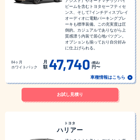
アシスト）やオートマチックハイ
ビームを含むトヨタセーフティセ
ンス、そして7インチディスプレイ
オーディオに電動パーキングブレ
ーキも標準装備。この充実度は圧
倒的。カジュアルでありながら上
質感漂う内装で居心地バツグン。
オプションも揃っており自分好み
に仕上げられる。
47,740
月
84ヶ月
(税込)
額
円〜
ホワイトパック
車種情報はこちら
お試し見積り
トヨタ
ハリアー