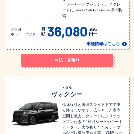
（メーカーオプション）。全グレ
ードにToyota Safety Senseを標準装
備。
36,080
月
84ヶ月
(税込)
額
円〜
ホワイトパック
車種情報はこちら
お試し見積り
トヨタ
ヴォクシー
低床設計と両側スライドドアで乗
り降りしやすく、広々とした室内
空間も魅力。グレードによりオッ
トマン付きの2列目シートやシート
ヒーター、大型折りたたみテーブ
ルなど快適装備も充実。3列目シー