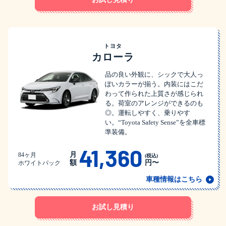
トヨタ
カローラ
品の良い外観に、シックで大人っ
ぽいカラーが揃う。内装にはこだ
わって作られた上質さが感じられ
る。荷室のアレンジができるのも
◎。運転しやすく、乗りやす
い。“Toyota Safety Sense”を全車標
準装備。
41,360
月
84ヶ月
(税込)
額
円〜
ホワイトパック
車種情報はこちら
お試し見積り