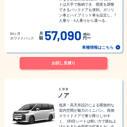
トは片手で格納でき、開度を調整
できるバックドアも便利。ガソリ
ン車とハイブリッド車を設定し、7
人乗り・8人乗りから選べる。
57,090
月
84ヶ月
(税込)
額
円〜
ホワイトパック
車種情報はこちら
お試し見積り
トヨタ
ノア
低床・高天井設計による開放的な
室内空間が魅力のミニバン。両側
スライドドアで乗り降りしやす
く、3列目シートは軽い力で跳ね上
げられるため荷室の拡張もカンタ