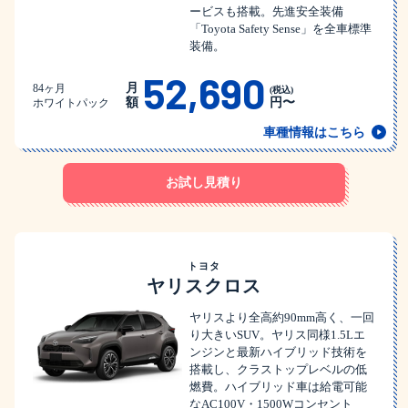
ービスも搭載。先進安全装備
「Toyota Safety Sense」を全車標準
装備。
52,690
月
84ヶ月
(税込)
額
円〜
ホワイトパック
車種情報はこちら
お試し見積り
トヨタ
ヤリスクロス
ヤリスより全高約90mm高く、一回
り大きいSUV。ヤリス同様1.5Lエ
ンジンと最新ハイブリッド技術を
搭載し、クラストップレベルの低
燃費。ハイブリッド車は給電可能
なAC100V・1500Wコンセント