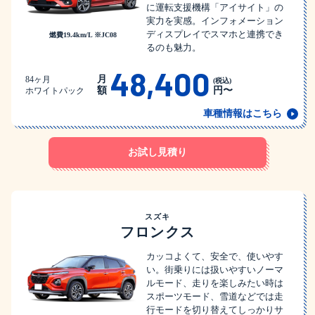
に運転支援機構「アイサイト」の
実力を実感。インフォメーション
ディスプレイでスマホと連携でき
燃費19.4km/L ※JC08
るのも魅力。
48,400
月
84ヶ月
(税込)
額
円〜
ホワイトパック
車種情報はこちら
お試し見積り
スズキ
フロンクス
カッコよくて、安全で、使いやす
い。街乗りには扱いやすいノーマ
ルモード、走りを楽しみたい時は
スポーツモード、雪道などでは走
行モードを切り替えてしっかりサ