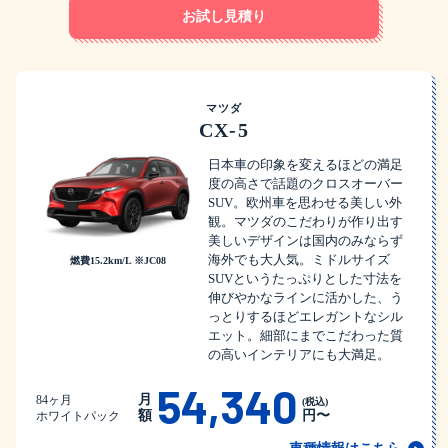
お試し見積り
マツダ
CX-5
日本車の印象を変えるほどの満足
度の高さで話題のクロスオーバー
SUV。欧州車を思わせる美しい外
観。マツダのこだわりが作り出す
美しいデザインは国内のみならず
海外でも大人気。ミドルサイズ
燃費15.2km/L ※JC08
SUVというたっぷりとした寸法を
伸びやかなラインに活かした、う
っとりするほどエレガントなシル
エット。細部にまでこだわった質
の高いインテリアにも大満足。
54,340
月
84ヶ月
(税込)
額
円〜
ホワイトパック