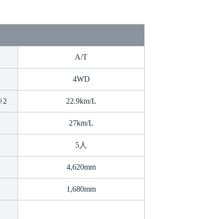
A/T
4WD
※2
22.9km/L
27km/L
5人
4,620mm
1,680mm