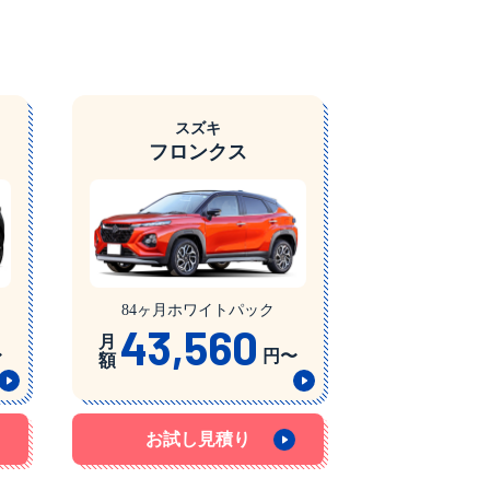
スズキ
フロンクス
84ヶ月ホワイトパック
43,560
月
〜
円〜
額
お試し見積り