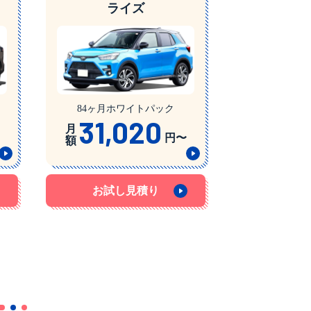
ライズ
84ヶ月ホワイトパック
31,020
月
円〜
額
お試し見積り