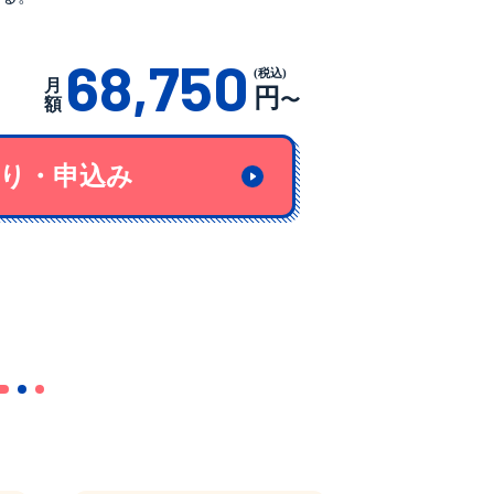
68,750
(税込)
月
円
〜
額
り・申込み