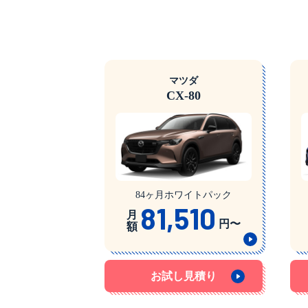
マツダ
CX-80
84ヶ月ホワイトパック
81,510
月
円〜
額
お試し見積り