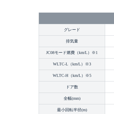
グレード
排気量
JC08モード燃費（km/L）※1
WLTC-L（km/L）※3
WLTC-H（km/L）※5
ドア数
全幅(mm)
最小回転半径(m)