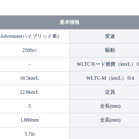
基本情報
Adventure(ハイブリッド車)
変速
2500cc
駆動
-
WLTCモード燃費（km/L）
18.5km/L
WLTC-M（km/L）※4
22.8km/L
定員
5
全長(mm)
1,880mm
全高(mm)
5.7m