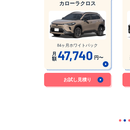
カローラクロス
84ヶ月ホワイトパック
47,740
月
円〜
額
お試し見積り