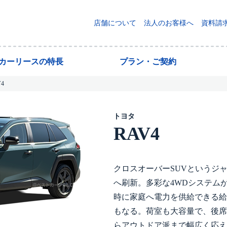
店舗について
法人のお客様へ
資料請
yカーリースの特長
プラン・ご契約
V4
トヨタ
RAV4
クロスオーバーSUVというジ
へ刷新。多彩な4WDシステム
時に家庭へ電力を供給できる給
もなる。荷室も大容量で、後席
らアウトドア派まで幅広く応え