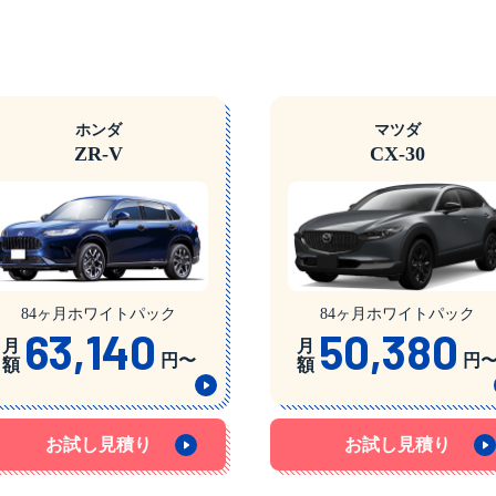
ホンダ
マツダ
ZR-V
CX-30
84ヶ月ホワイトパック
84ヶ月ホワイトパック
63,140
50,380
月
月
円〜
円
額
額
お試し見積り
お試し見積り