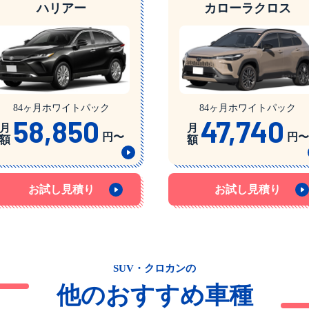
ハリアー
カローラクロス
84ヶ月ホワイトパック
84ヶ月ホワイトパック
58,850
47,740
月
月
円〜
円〜
額
額
お試し見積り
お試し見積り
SUV・クロカンの
他のおすすめ車種