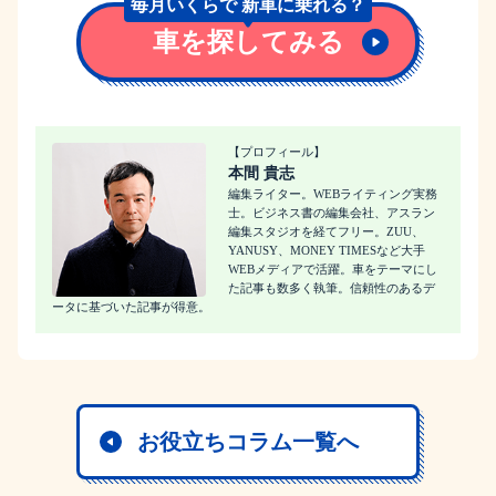
毎月いくらで
新車に乗れる？
車を探してみる
【プロフィール】
本間 貴志
編集ライター。WEBライティング実務
士。ビジネス書の編集会社、アスラン
編集スタジオを経てフリー。ZUU、
YANUSY、MONEY TIMESなど大手
WEBメディアで活躍。車をテーマにし
た記事も数多く執筆。信頼性のあるデ
ータに基づいた記事が得意。
お役立ちコラム一覧へ