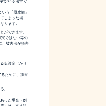
害者がいる場合で
こでいう「限度額」
ってしまった場
になります。
ことができます。
誠実ではない等の
に、被害者が損害
する仮渡金（かり
てるために、加害
れる。
があった場合（例
故等）は、支払限