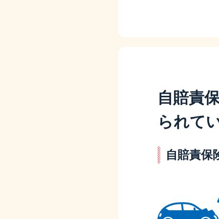
自賠責
られて
自賠責保