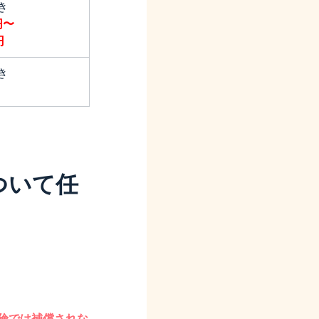
き
円〜
円
き
ついて任
険では補償されな