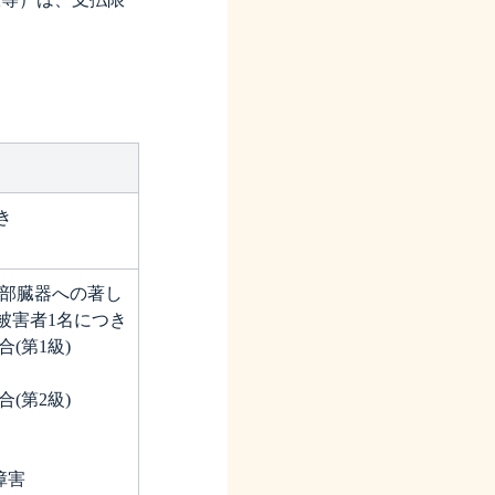
き
部臓器への著し
被害者1名につき
(第1級)
(第2級)
障害