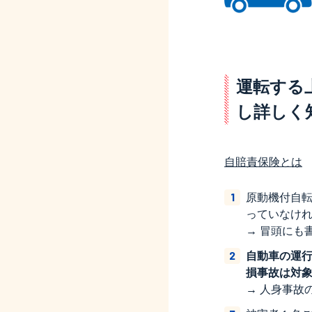
運転する
し詳しく
自賠責保険とは
原動機付自
っていなけ
→ 冒頭にも
自動車の運
損事故は対
→ 人身事故