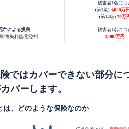
被害者1名につ
(第1級)
3,000万
(第14級)
75万
死亡による損害
被害者1名につ
費/逸失利益/慰謝料
3,000万円
保険ではカバーできない部分に
がカバーします。
とは、どのような保険なのか
任意保険とは、
自賠責保