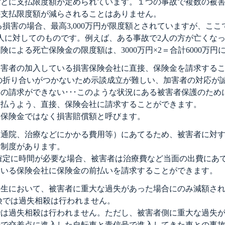
ごとに支払限度額が定められています。１つの事故で複数の被
の支払限度額が減らされることはありません。
る損害の場合、最高3,000万円が限度額とされていますが、こ
人に対してのものです。例えば、ある事故で2人の方が亡くな
険による死亡保険金の限度額は、3000万円×2＝合計6000万円
加害者の加入している損害保険会社に直接、保険金を請求する
の折り合いがつかないため示談成立が難しい、加害者の対応が
の請求ができない･･･このような状況にある被害者保護のため
支払うよう、直接、保険会社に請求することができます。
、保険金ではなく損害賠償額と呼びます。
（通院、治療などにかかる費用等）にあてるため、被害者に対
）制度があります。
確定に時間が必要な場合、被害者は治療費など当面の出費にあ
ている保険会社に保険金の前払いを請求することができます。
発生において、被害者に重大な過失があった場合にのみ減額さ
険では過失相殺は行われません。
では過失相殺は行われません。ただし、被害者側に重大な過失
号で交差点に進入した自転車と青信号で進入してきた車との事