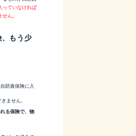
入っていなければ
ません。
険、もう少
、自賠責保険に入
。
できません。
われる保険で、物