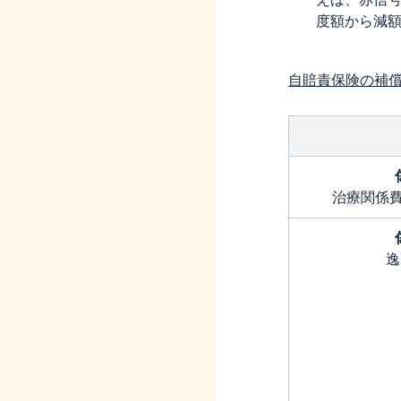
度額から減
自賠責保険の補
治療関係費
逸