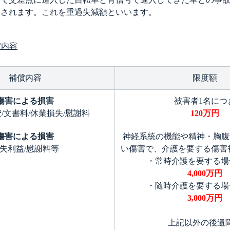
額されます。これを重過失減額といいます。
償内容
補償内容
限度額
傷害による損害
被害者1名につ
/文書料/休業損失/慰謝料
120万円
傷害による損害
神経系統の機能や精神・胸腹
失利益/慰謝料等
い傷害で、介護を要する傷害
・常時介護を要する場合
4,000万円
・随時介護を要する場合
3,000万円
上記以外の後遺