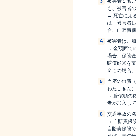
被害者１名
も、被害者
→ 死亡によ
は、被害者1
合、自賠責保
被害者は、
→ 金額面で
場合、保険金
賠償額※を
※この場合
当座の出費
わたしきん
→ 賠償額の
者が加入し
交通事故の
→ 自賠責保
自賠責保険
えば、赤信