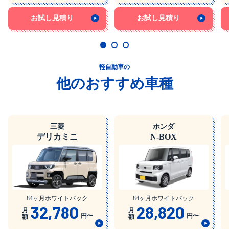
お試し見積り
お試し見積り
軽自動車の
他のおすすめ車種
三菱
ホンダ
デリカミニ
N-BOX
84ヶ月ホワイトパック
84ヶ月ホワイトパック
32,780
28,820
月
月
円〜
円〜
額
額