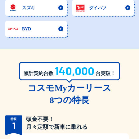
スズキ
ダイハツ
BYD
140,000
累計契約台数
台突破！
コスモMyカーリース
8つの特長
頭金不要！
特長
1
月々定額で新車に乗れる