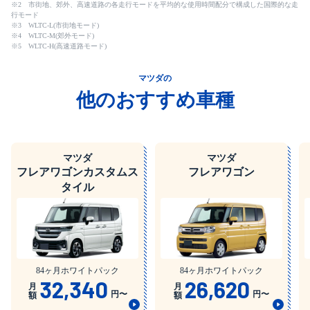
※2 市街地、郊外、高速道路の各走行モードを平均的な使用時間配分で構成した国際的な走
行モード
※3 WLTC-L(市街地モード)
※4 WLTC-M(郊外モード)
※5 WLTC-H(高速道路モード)
マツダの
他のおすすめ車種
マツダ
マツダ
フレアワゴンカスタムス
フレアワゴン
タイル
84ヶ月ホワイトパック
84ヶ月ホワイトパック
32,340
26,620
月
月
円〜
円〜
額
額