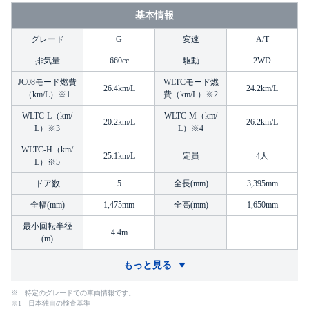
基本情報
グレード
G
変速
A/T
排気量
660cc
駆動
2WD
JC08モード燃費
WLTCモード燃
26.4km/L
24.2km/L
（km/L）※1
費（km/L）※2
WLTC-L（km/
WLTC-M（km/
20.2km/L
26.2km/L
L）※3
L）※4
WLTC-H（km/
25.1km/L
定員
4人
L）※5
ドア数
5
全長(mm)
3,395mm
全幅(mm)
1,475mm
全高(mm)
1,650mm
最小回転半径
4.4m
(m)
もっと見る
※ 特定のグレードでの車両情報です。
※1 日本独自の検査基準