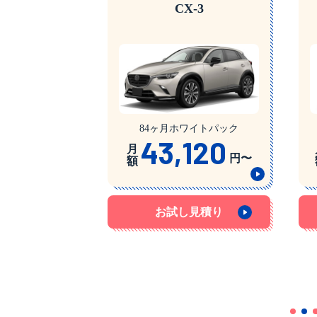
CX-3
84ヶ月ホワイトパック
43,120
月
円〜
額
お試し見積り