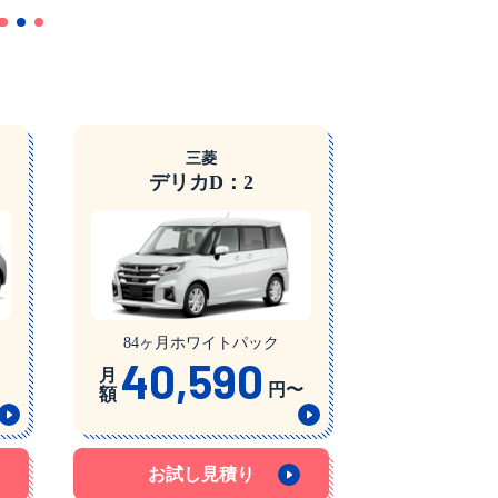
三菱
デリカD：2
84ヶ月ホワイトパック
40,590
月
円〜
額
お試し見積り