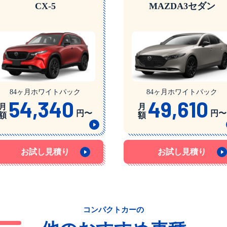
CX-5
MAZDA3セダン
84ヶ月ホワイトパック
84ヶ月ホワイトパック
54,340
49,610
月
月
円〜
円〜
額
額
お試し見積り
お試し見積り
コンパクトカーの