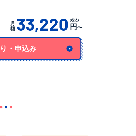
33,220
(税込)
月
円
〜
額
り・申込み