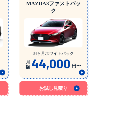
MAZDA3ファストバッ
ク
84ヶ月ホワイトパック
44,000
月
円〜
額
お試し見積り