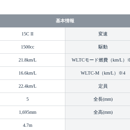
基本情報
15C II
変速
1500cc
駆動
21.8km/L
WLTCモード燃費（km/L）
16.6km/L
WLTC-M（km/L）※4
22.4km/L
定員
5
全長(mm)
1,695mm
全高(mm)
4.7m