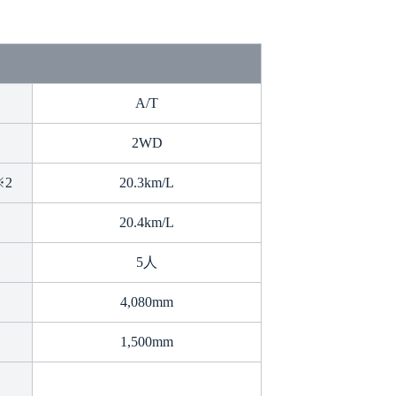
A/T
2WD
※2
20.3km/L
20.4km/L
5人
4,080mm
1,500mm