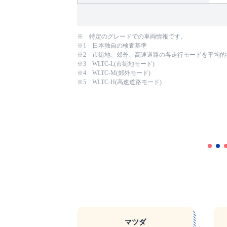
※ 特定のグレードでの車両情報です。
※1 日本独自の検査基準
※2 市街地、郊外、高速道路の各走行モードを平均
※3 WLTC-L(市街地モード)
※4 WLTC-M(郊外モード)
※5 WLTC-H(高速道路モード)
マツダ