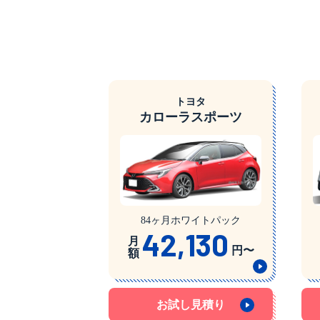
トヨタ
カローラスポーツ
84ヶ月ホワイトパック
42,130
月
円〜
額
お試し見積り