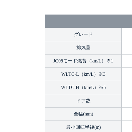
グレード
排気量
JC08モード燃費（km/L）※1
WLTC-L（km/L）※3
WLTC-H（km/L）※5
ドア数
全幅(mm)
最小回転半径(m)