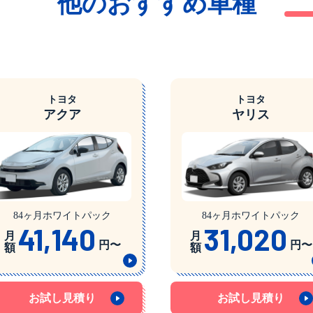
他のおすすめ車種
トヨタ
トヨタ
アクア
ヤリス
84ヶ月ホワイトパック
84ヶ月ホワイトパック
41,140
31,020
月
月
円〜
円〜
額
額
お試し見積り
お試し見積り