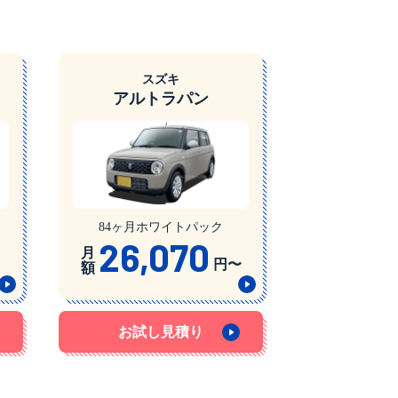
スズキ
アルトラパン
84ヶ月ホワイトパック
26,070
月
円〜
額
お試し見積り