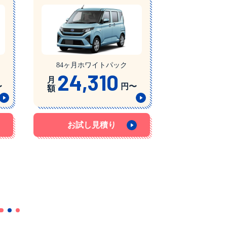
84ヶ月ホワイトパック
24,310
月
〜
円〜
額
お試し見積り