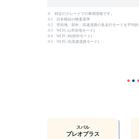
※ 特定のグレードでの車両情報です。
※1 日本独自の検査基準
※2 市街地、郊外、高速道路の各走行モードを平均
※3 WLTC-L(市街地モード)
※4 WLTC-M(郊外モード)
※5 WLTC-H(高速道路モード)
スバル
プレオプラス