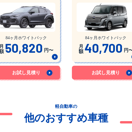
84ヶ月ホワイトパック
84ヶ月ホワイトパック
50,820
40,700
月
月
円〜
円
額
額
お試し見積り
お試し見積り
軽自動車の
他のおすすめ車種