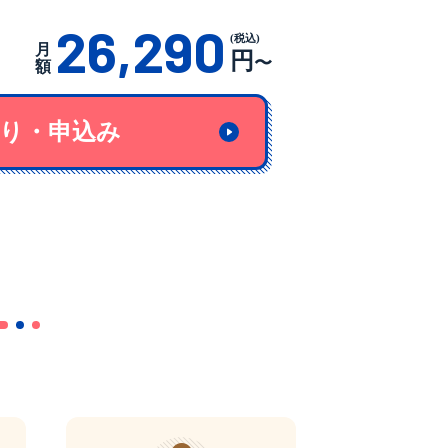
26,290
(税込)
月
円
〜
額
り・申込み