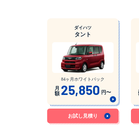
ダイハツ
タント
84ヶ月ホワイトパック
25,850
月
円〜
額
お試し見積り