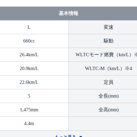
基本情報
L
変速
660cc
駆動
26.4km/L
WLTCモード燃費（km/L）
20.9km/L
WLTC-M（km/L）※4
22.6km/L
定員
5
全長(mm)
1,475mm
全高(mm)
4.4m