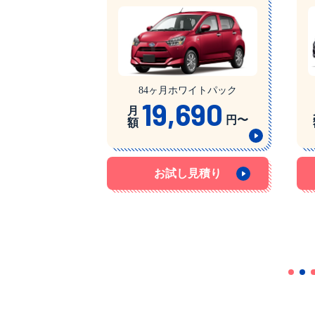
84ヶ月ホワイトパック
19,690
月
円〜
額
お試し見積り