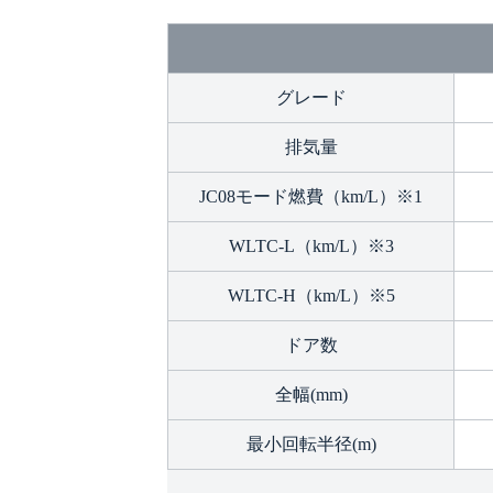
グレード
排気量
JC08モード燃費（km/L）※1
WLTC-L（km/L）※3
WLTC-H（km/L）※5
ドア数
全幅(mm)
最小回転半径(m)