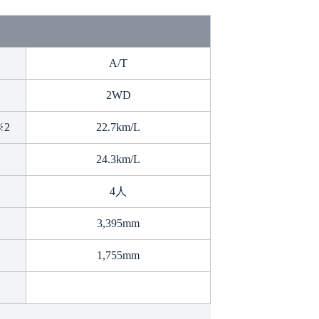
A/T
2WD
※2
22.7km/L
24.3km/L
4人
3,395mm
1,755mm