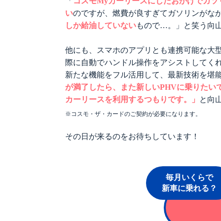
「
コスモMyカーリースにしたおかげでガソ
い
のですが、燃費が良すぎてガソリンがな
しか給油していない
もので…。」と笑う向
他にも、スマホのアプリとも連携可能な大
際に自動でハンドル操作をアシストしてく
新たな機能をフル活用して、最新技術を堪
が満了したら、また新しいPHVに乗りたい
カーリースを利用するつもりです。」
と向
※コスモ・ザ・カードのご契約が必要になります。
その日が来るのをお待ちしています！
毎月いくらで
新車に乗れる？