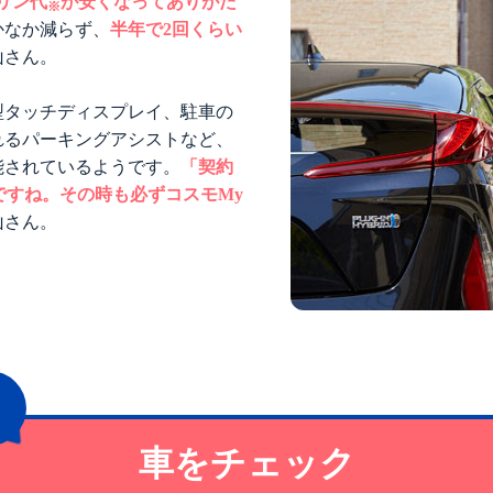
リン代
が安くなってありがた
※
かなか減らず、
半年で2回くらい
山さん。
型タッチディスプレイ、駐車の
れるパーキングアシストなど、
能されているようです。
「契約
ですね。その時も必ずコスモMy
山さん。
車をチェック