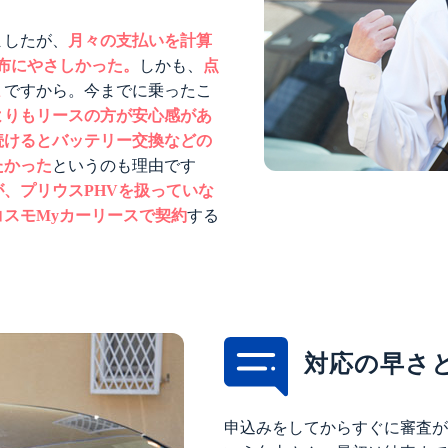
ましたが、
月々の支払いを計算
布にやさしかった。
しかも、
点
ミ
ですから。今までに乗ったこ
よりもリースの方が安心感があ
続けるとバッテリー交換などの
たかった
というのも理由です
、プリウスPHVを扱っていな
スモMyカーリースで契約
する
対応の早さ
申込みをしてからすぐに審査