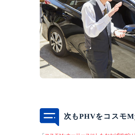
次もPHVをコスモ