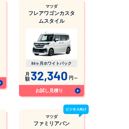
マツダ
フレアワゴンカスタ
ムスタイル
84ヶ月ホワイトパック
32,340
月
円～
額
お試し見積り
ビジネス
向け
マツダ
ファミリアバン