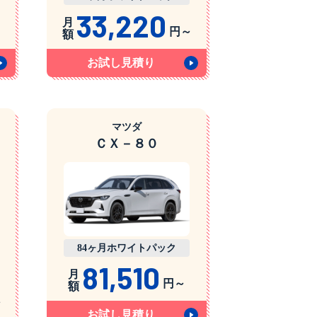
33,220
月
～
円～
額
お試し見積り
マツダ
ＣＸ－８０
84ヶ月ホワイトパック
81,510
月
円～
額
～
お試し見積り