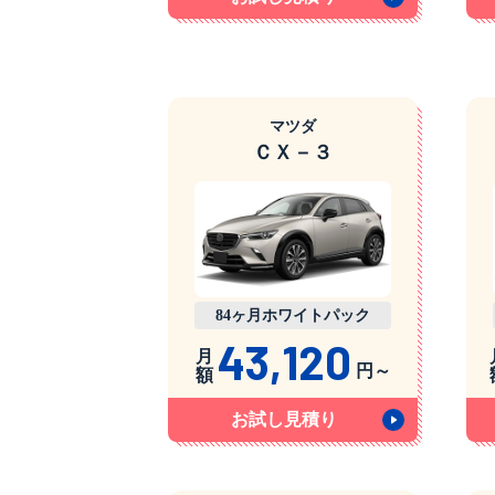
マツダ
ＣＸ－３
84ヶ月ホワイトパック
43,120
月
円～
額
お試し見積り