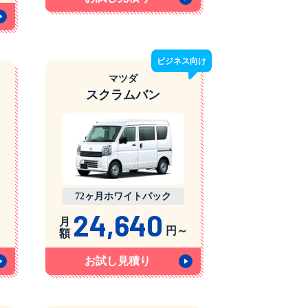
ビジネス
向け
マツダ
スクラムバン
72ヶ月ホワイトパック
24,640
月
円～
額
お試し見積り