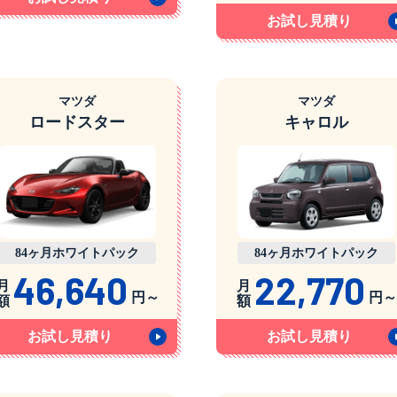
お試し見積り
マツダ
マツダ
ロードスター
キャロル
84ヶ月ホワイトパック
84ヶ月ホワイトパック
46,640
22,770
月
月
円～
円～
額
額
お試し見積り
お試し見積り