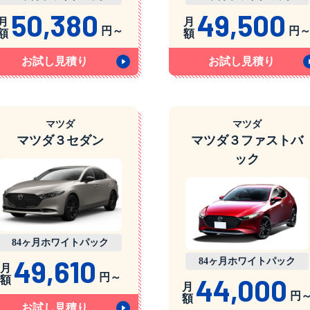
50,380
49,500
月
月
円～
円
額
額
お試し見積り
お試し見積り
マツダ
マツダ
マツダ３セダン
マツダ３ファストバ
ック
84ヶ月ホワイトパック
49,610
84ヶ月ホワイトパック
月
円～
44,000
額
月
円
額
お試し見積り