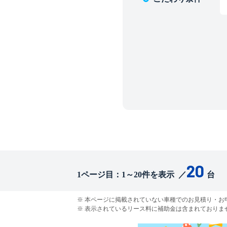
20
1
ページ目：
1
～
20
件を表示
／
台
本ページに掲載されていない車種でのお見積り・お申込み
表示されているリース料に補助金は含まれておりま