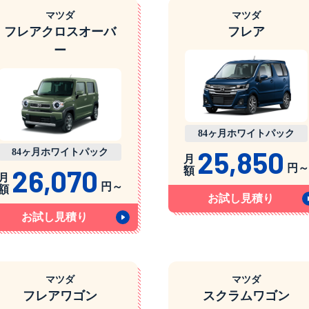
マツダ
マツダ
フレアクロスオーバ
フレア
ー
84ヶ月ホワイトパック
25,850
84ヶ月ホワイトパック
月
円～
26,070
額
月
円～
額
お試し見積り
お試し見積り
マツダ
マツダ
フレアワゴン
スクラムワゴン