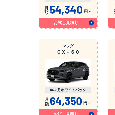
54,340
月
円～
額
お試し見積り
マツダ
ＣＸ－６０
84ヶ月ホワイトパック
64,350
月
円～
額
お試し見積り