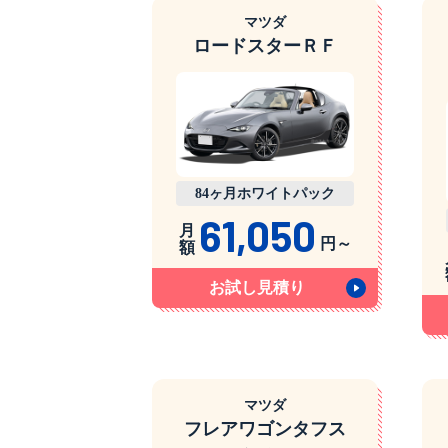
マツダ
ロードスターＲＦ
84ヶ月ホワイトパック
61,050
月
円～
額
お試し見積り
マツダ
フレアワゴンタフス