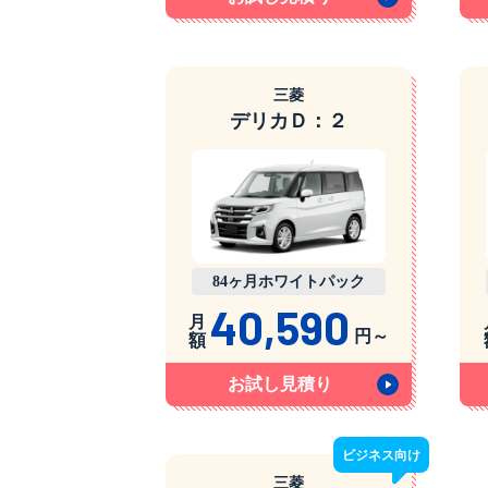
三菱
デリカＤ：２
84ヶ月ホワイトパック
40,590
月
円～
額
お試し見積り
ビジネス
向け
三菱