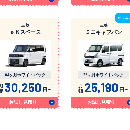
ビジネ
三菱
三菱
ｅＫスペース
ミニキャブバン
84ヶ月ホワイトパック
72ヶ月ホワイトパック
30,250
25,190
月
月
円～
円～
額
額
お試し見積り
お試し見積り