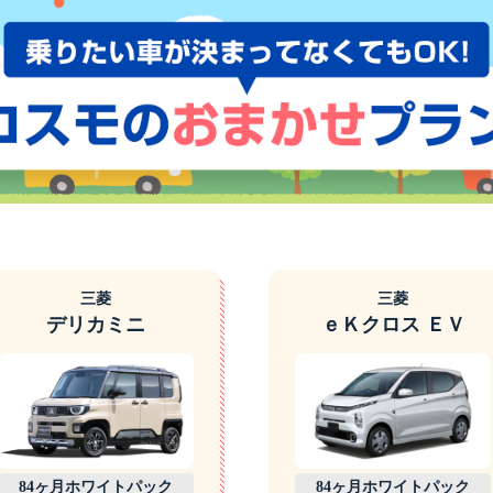
三菱
三菱
デリカミニ
ｅＫクロス ＥＶ
84ヶ月ホワイトパック
84ヶ月ホワイトパック