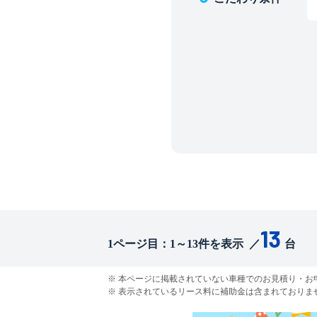
13
1
ページ目：
1
～
13
件を表示
／
台
本ページに掲載されていない車種でのお見積り・お申込み
表示されているリース料に補助金は含まれておりま