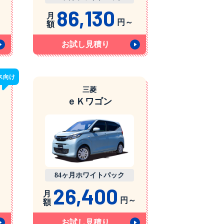
86,130
月
円～
額
お試し見積り
ス
向け
三菱
ｅＫワゴン
84ヶ月ホワイトパック
26,400
月
円～
額
お試し見積り