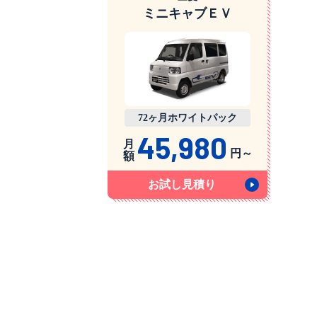
ミニキャブＥＶ
72ヶ月ホワイトパック
45,980
月
円～
額
お試し見積り