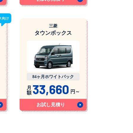
ス
向け
三菱
タウンボックス
84ヶ月ホワイトパック
33,660
月
円～
額
お試し見積り