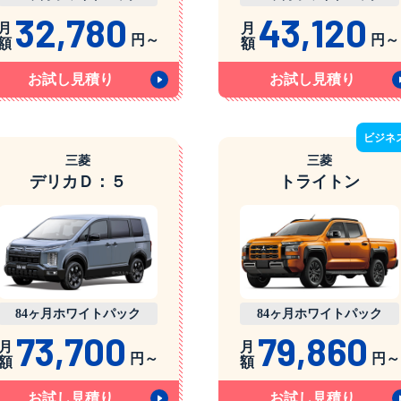
32,780
43,120
月
月
円～
円～
額
額
お試し見積り
お試し見積り
ビジネ
三菱
三菱
デリカＤ：５
トライトン
84ヶ月ホワイトパック
84ヶ月ホワイトパック
73,700
79,860
月
月
円～
円～
額
額
お試し見積り
お試し見積り