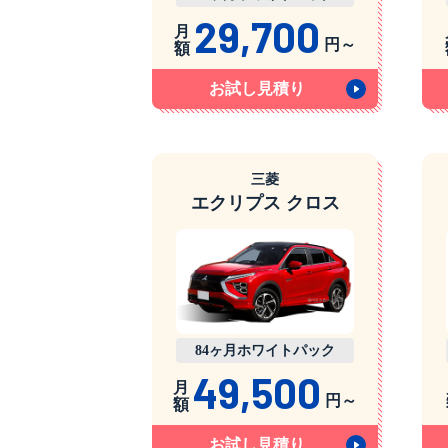
29,700
月
円～
額
お試し見積り
三菱
エクリプス クロス
84ヶ月ホワイトパック
49,500
月
円～
額
お試し見積り