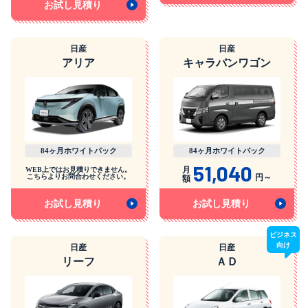
お試し見積り
日産
日産
アリア
キャラバンワゴン
84ヶ月ホワイトパック
84ヶ月ホワイトパック
51,040
月
WEB上ではお見積りできません。
こちらよりお問合わせください。
円～
額
お試し見積り
お試し見積り
ビジネス
向け
日産
日産
リーフ
ＡＤ