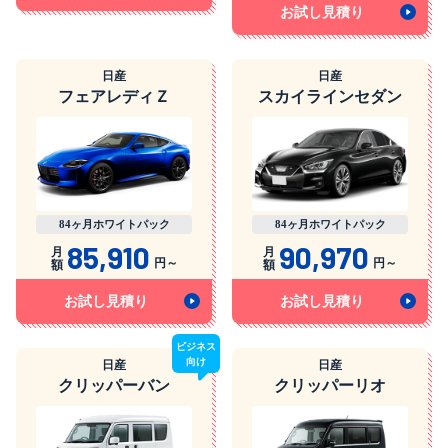
お試し見積り
日産
日産
フェアレディＺ
スカイラインセダン
84ヶ月ホワイトパック
84ヶ月ホワイトパック
85,910
90,970
月
月
円～
円～
額
額
お試し見積り
お試し見積り
ビジネス
向け
日産
日産
クリッパーバン
クリッパーリオ