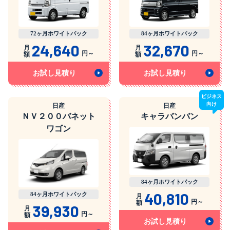
72ヶ月ホワイトパック
84ヶ月ホワイトパック
24,640
32,670
月
月
円～
円～
額
額
お試し見積り
お試し見積り
ビジネス
向け
日産
日産
ＮＶ２００バネット
キャラバンバン
ワゴン
84ヶ月ホワイトパック
40,810
84ヶ月ホワイトパック
月
円～
額
39,930
月
円～
額
お試し見積り