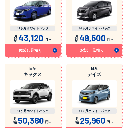
84ヶ月ホワイトパック
84ヶ月ホワイトパック
43,120
49,500
月
月
円～
円～
額
額
お試し見積り
お試し見積り
日産
日産
キックス
デイズ
84ヶ月ホワイトパック
84ヶ月ホワイトパック
50,380
25,960
月
月
円～
円～
額
額