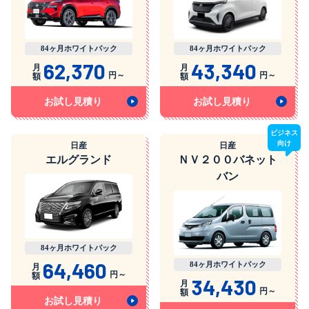
84ヶ月ホワイトパック
84ヶ月ホワイトパック
62,370
43,340
月
月
円～
円～
額
額
お試し見積り
お試し見積り
ビジネス
向け
日産
日産
エルグランド
ＮＶ２００バネット
バン
84ヶ月ホワイトパック
64,460
84ヶ月ホワイトパック
月
円～
額
34,430
月
円～
額
お試し見積り