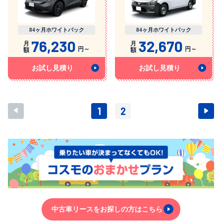
84ヶ月ホワイトパック
84ヶ月ホワイトパック
76,230
32,670
月
月
円～
円～
額
額
お試し見積り
お試し見積り
前へ
次
1
2
中古車リースをお探しの方はこちら