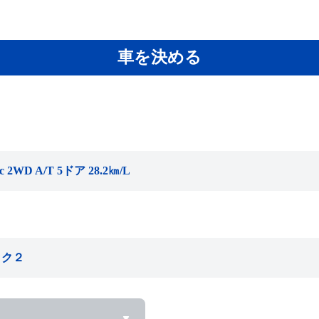
車を決める
WD A/T 5ドア 28.2㎞/L
ック２
ん