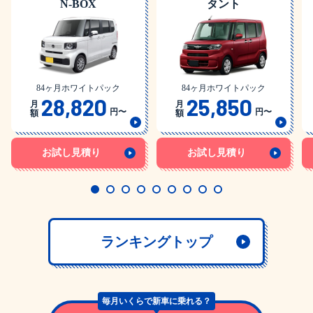
N-BOX
タント
84ヶ月ホワイトパック
84ヶ月ホワイトパック
28,820
25,850
月
月
円〜
円〜
額
額
お試し見積り
お試し見積り
ランキングトップ
毎月いくらで
新車に乗れる？