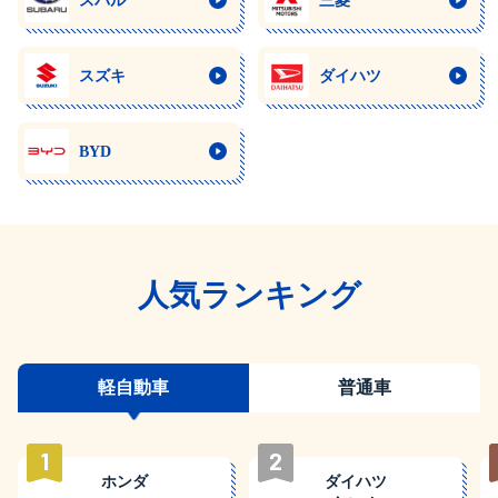
スバル
三菱
スズキ
ダイハツ
BYD
人気ランキング
軽自動車
普通車
1
2
ホンダ
ダイハツ