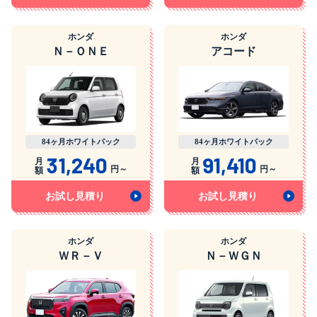
ホンダ
ホンダ
Ｎ－ＯＮＥ
アコード
84ヶ月ホワイトパック
84ヶ月ホワイトパック
31,240
91,410
月
月
円～
円～
額
額
お試し見積り
お試し見積り
ホンダ
ホンダ
ＷＲ－Ｖ
Ｎ－ＷＧＮ