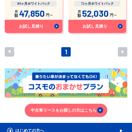
84ヶ月ホワイトパック
72ヶ月ホワイトパック
47,850
52,030
月
月
円～
円～
額
額
お試し見積り
お試し見積り
前へ
次
1
中古車リースをお探しの方はこちら
はじめての方へ