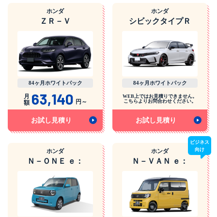
ホンダ
ホンダ
ＺＲ－Ｖ
シビックタイプＲ
84ヶ月ホワイトパック
84ヶ月ホワイトパック
63,140
月
WEB上ではお見積りできません。
円～
こちらよりお問合わせください。
額
お試し見積り
お試し見積り
ビジネス
向け
ホンダ
ホンダ
Ｎ－ＯＮＥ ｅ：
Ｎ－ＶＡＮ ｅ：