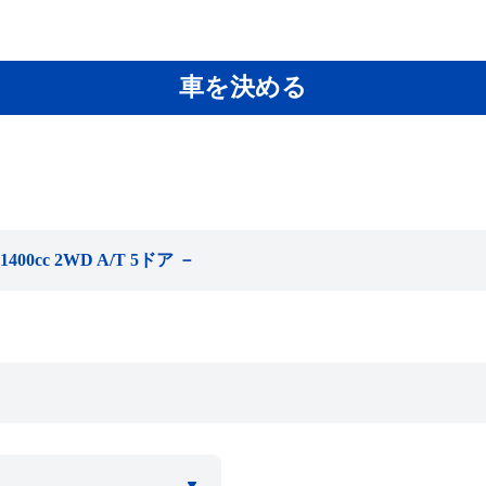
車を決める
cc 2WD A/T 5ドア －