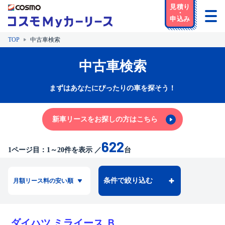
TOP
中古車検索
中古車検索
まずはあなたにぴったりの車を探そう！
新車リースをお探しの方はこちら
622
1
ページ目：
1
～
20
件を表示
／
台
条件で絞り込む
ダイハツ ミライース Ｂ