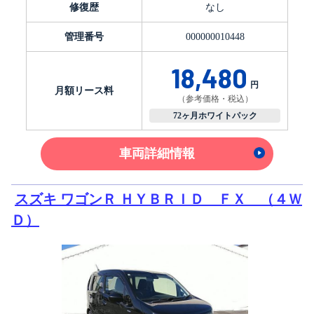
修復歴
なし
管理番号
000000010448
18,480
円
月額リース料
（参考価格・税込）
72ヶ月ホワイトパック
車両詳細情報
スズキ ワゴンＲ ＨＹＢＲＩＤ ＦＸ （４Ｗ
Ｄ）