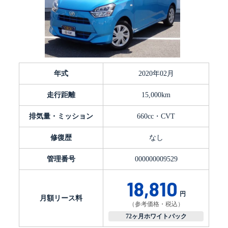
年式
2020年02月
走行距離
15,000km
排気量・ミッション
660cc・CVT
修復歴
なし
管理番号
000000009529
18,810
円
月額リース料
（参考価格・税込）
72ヶ月ホワイトパック