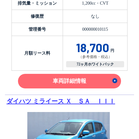
排気量・ミッション
1,200cc・CVT
修復歴
なし
管理番号
000000010115
18,700
円
月額リース料
（参考価格・税込）
72ヶ月ホワイトパック
車両詳細情報
ダイハツ ミライース Ｘ ＳＡ ＩＩＩ