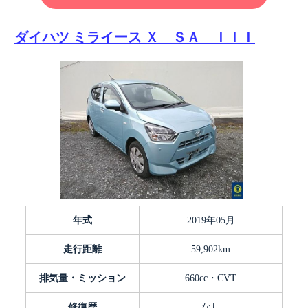
ダイハツ ミライース Ｘ ＳＡ ＩＩＩ
年式
2019年05月
走行距離
59,902km
排気量・ミッション
660cc・CVT
修復歴
なし