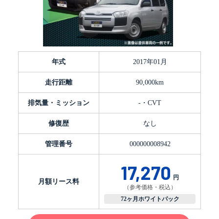
年式
2017年01月
走行距離
90,000km
排気量・ミッション
-・CVT
修復歴
なし
管理番号
000000008942
17,270
円
月額リース料
（参考価格・税込）
72ヶ月ホワイトパック