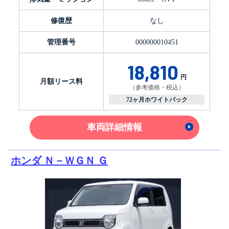
修復歴
なし
管理番号
000000010451
18,810
円
月額リース料
（参考価格・税込）
72ヶ月ホワイトパック
車両詳細情報
ホンダ Ｎ－ＷＧＮ Ｇ