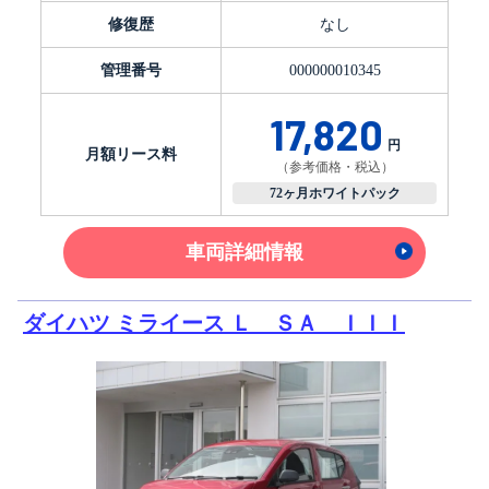
修復歴
なし
管理番号
000000010345
17,820
円
月額リース料
（参考価格・税込）
72ヶ月ホワイトパック
車両詳細情報
ダイハツ ミライース Ｌ ＳＡ ＩＩＩ