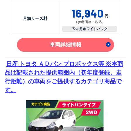
16,940
円
月額リース料
（参考価格・税込）
72ヶ月ホワイトパック
車両詳細情報
日産 トヨタ ＡＤバン プロボックス等 ※本商
品は記載された提供範囲内（初年度登録、走
行距離）の車両をご提供するカテゴリ商品で
す。