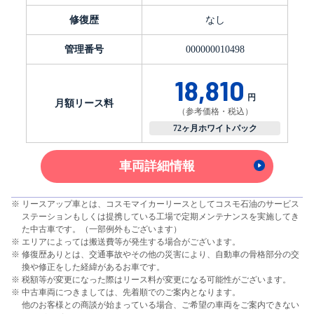
修復歴
なし
管理番号
000000010498
18,810
円
月額リース料
（参考価格・税込）
72ヶ月ホワイトパック
車両詳細情報
リースアップ車とは、コスモマイカーリースとしてコスモ石油のサービス
ステーションもしくは提携している工場で定期メンテナンスを実施してき
た中古車です。（一部例外もございます）
エリアによっては搬送費等が発生する場合がございます。
修復歴ありとは、交通事故やその他の災害により、自動車の骨格部分の交
換や修正をした経緯があるお車です。
税額等が変更になった際はリース料が変更になる可能性がございます。
中古車両につきましては、先着順でのご案内となります。
他のお客様との商談が始まっている場合、ご希望の車両をご案内できない